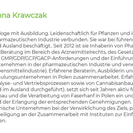
nna Krawczak
loge mit Ausbildung. Leidenschaftlich für Pflanzen und
rmazeutischen Industrie verbunden. Sie war bei führe
 Ausland beschäftigt.. Seit 2012 ist sie Inhaberin von
 Beratung im Bereich des Arzneimittelrechts, des Gese
 GMP/GDP/GCP/GACP-Anforderungen und der Einführung
ernehmen in der pharmazeutischen Industrie und verwa
ensmittelindustrie). Erfahrene Beraterin, Ausbilderin u
ulungsunternehmen in Polen zusammenarbeitet. Erfahr
lyse- und Vertriebsprozessen sowie von Cannabisanbau
 im Ausland durchgeführt). setzt sich seit Jahren aktiv
au und die Verarbeitung von Faserhanf in Polen ein und
 der Erlangung der entsprechenden Genehmigungen. Mi
nische Unternehmen bei der Verwirklichung des Ziels, p
eiligung an der Zusammenarbeit mit Instituten zur Ei
en.