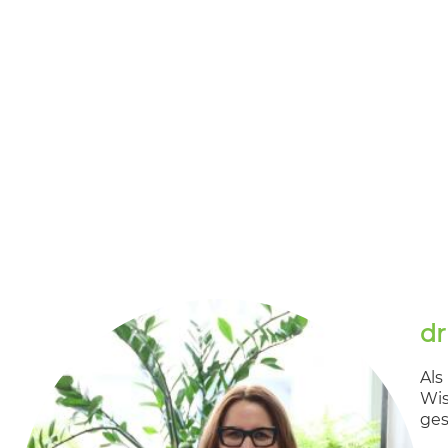
dr
Als
Wis
ges