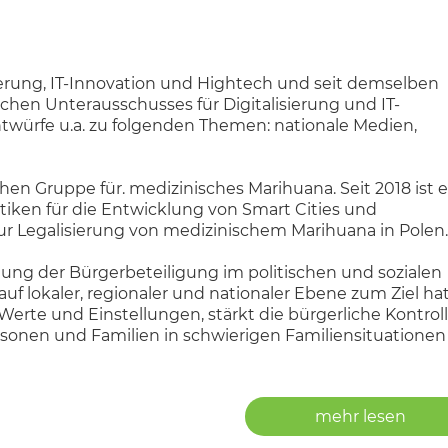
 habe mein Studium nicht vernachlässigt - am 3. Juni 2
ellschaft, Abteilung für Palliativmedizin, Danzig, Polen, 
isierung, IT-Innovation und Hightech und seit demselben
 Erweiterung und Aneignung neuer Kenntnisse ist Teil
ichen Unterausschusses für Digitalisierung und IT-
elmäßig an wissenschaftlichen Konferenzen im In- und Au
twürfe u.a. zu folgenden Themen: nationale Medien,
nkenhäusern, d. h.. Das HOPE-Austauschprogramm für 
l-Kliniken GmbH in Wetzlar, Deutschland, war eine Inspirati
hzeitschriften geschrieben habe.
hen Gruppe für. medizinisches Marihuana. Seit 2018 ist e
itiken für die Entwicklung von Smart Cities und
 arbeite auch für NROs, die sich für Krebspatienten einse
 zur Legalisierung von medizinischem Marihuana in Polen.
ologische Diätetik der Vereinigung für Krebs und chro
klung der Bürgerbeteiligung im politischen und sozialen
den Zielen der Vereinigung gehören. Aufklärung der Öffe
uf lokaler, regionaler und nationaler Ebene zum Ziel hat
s liegt daran, dass das Wort "Diät" meist mit Gewichtsv
Werte und Einstellungen, stärkt die bürgerliche Kontrol
ivitäten werden sich immer mehr Menschen ihrer eigen
sonen und Familien in schwierigen Familiensituationen
rungsbestandteile für sich selbst besser auszuwählen. I
 2014 bis 2019 leitete ich den Aufbaustudiengang Psych
ialwissenschaften in Poznan und sorgte für die hohe Qu
mehr lesen
dierenden, ihr Wissen ständig zu aktualisieren.