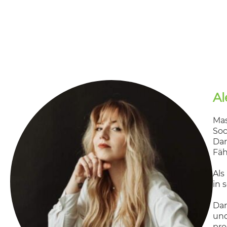
Al
Mas
Soc
Dar
Fäh
Als
in 
Dar
und
pro