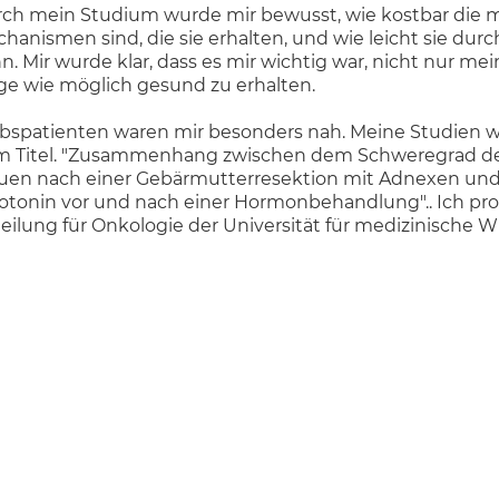
ch mein Studium wurde mir bewusst, wie kostbar die me
hanismen sind, die sie erhalten, und wie leicht sie d
n. Mir wurde klar, dass es mir wichtig war, nicht nur 
ge wie möglich gesund zu erhalten.
bspatienten waren mir besonders nah. Meine Studien w
 Titel. "Zusammenhang zwischen dem Schweregrad de
uen nach einer Gebärmutterresektion mit Adnexen un
otonin vor und nach einer Hormonbehandlung".. Ich pro
eilung für Onkologie der Universität für medizinische 
eit in der Abteilung für gynäkologische Onkologie des K
nań hat mir bewusst gemacht, welch große Rolle die ric
lungsprozess spielt.. Der Abschluss in Diätetik und die 
versität für Biowissenschaften in Poznan kamen mir bei
ser mit meinen Patienten kommunizieren zu können, ha
 Studium der Psychologischen Hilfe am Psychoanalytisc
olviert habe.
 führe jetzt eine eigene Praxis für Diätetik und habe m
zialisiert.