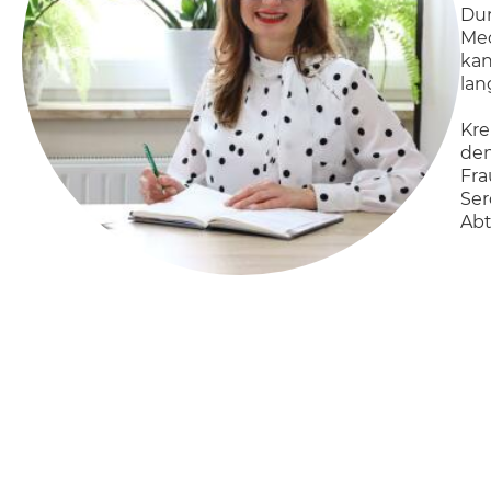
Dur
Mec
kan
lan
Kre
dem
Fra
Ser
Abt
Arb
Poz
Hei
Uni
bes
das
abs
Ich
spe