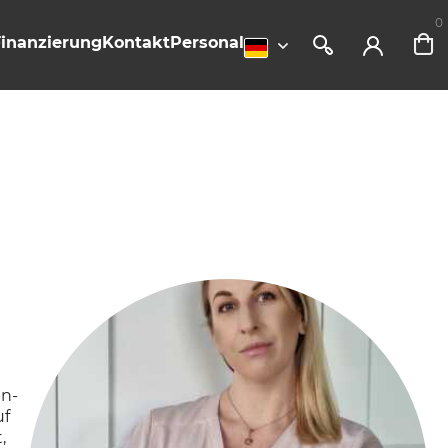
0
Finanzierung
Kontakt
Personal
In-
uf
,