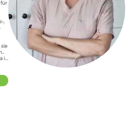
für
-,
n
sie
..
a in