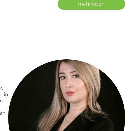
mehr lesen
nd
l in
en
ren