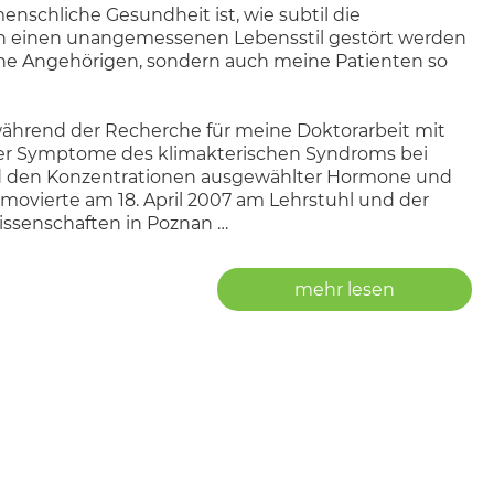
nschliche Gesundheit ist, wie subtil die
urch einen unangemessenen Lebensstil gestört werden
meine Angehörigen, sondern auch meine Patienten so
ährend der Recherche für meine Doktorarbeit mit
r Symptome des klimakterischen Syndroms bei
d den Konzentrationen ausgewählter Hormone und
movierte am 18. April 2007 am Lehrstuhl und der
Wissenschaften in Poznan
linischen Krankenhauses in der ul.. Die Łąkowa in
mehr lesen
htige, individuell ausgewählte Ernährung im
Erlangung des Titels eines Diätassistenten an der
 meiner Arbeit in der Abteilung sehr gelegen.. Um
be ich meine Qualifikationen erweitert, indem ich
hen Psychotherapiezentrum - TriCity in Sopot
ich auf Diäten bei chronischen Krankheiten und Krebs