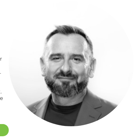
014. Ich bin von der Polnischen Psychoonkologischen
als Psychoonkologe zertifiziert worden.
 meines Arbeitslebens geworden. Ich nehme
sland teil.. Praktika und Praktika in
Krankenhauspersonal in Schweden und bei der Lahn-
onsquelle für viele Artikel, die ich für
r
tzen.. Ich bin Gründer und Leiter der Abteilung für
.
nische Krankheiten PsycheSomaPolis in Poznan.
ntlichkeit über die Rolle der Ernährung im Leben.
.
erlust in Verbindung gebracht wird.. Dank unserer
le
en Rolle im Heilungsprozess bewusst und lernen, die
ch betrachte dies als meinen Erfolg
odietik an der SWPS-Universität für Geistes- und
alität des Unterrichts und ermutigte die