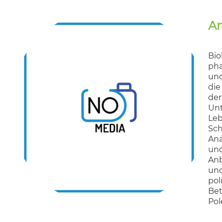
A
Bio
pha
und
die
der
Unt
Leb
Sch
Ana
und
Anb
und
pol
Bet
Pol