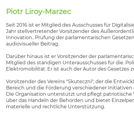
Ich
Piotr Liroy-Marzec
Ges
Seit 2016 ist er Mitglied des Ausschusses für Digital
Die
Jahr stellvertretender Vorsitzender des Außerordentl
reg
Innovation.. Prüfung der parlamentarischen Gesetzen
Kra
audiovisueller Beitrag.
Dil
Fac
Darüber hinaus ist er Vorsitzender der parlamentarisc
Mitglied des ständigen Unterausschusses für die. Pol
Ich
Elektromobilität. Er ist auch der Autor des Gesetzes
onk
Vorsitzender des Vereins "Skuteczni", der die Entwic
Zu 
Bereich und die Förderung verschiedener Initiativen a
Die
Die Organisation unterstützt und pflegt patriotische 
Akt
über das Handeln der Behörden und bietet Einzelper
Nah
materielle und rechtliche Unterstützung.
Von
Soz
Stu