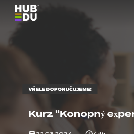
VŘELE DOPORUČUJEME!
"
Kurz "Konopný expe
22.03.2024
44h