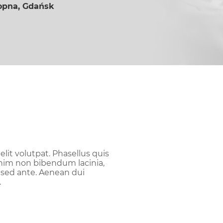
pna, Gdańsk
Re
elit volutpat. Phasellus quis
enim non bibendum lacinia,
sed ante. Aenean dui
.