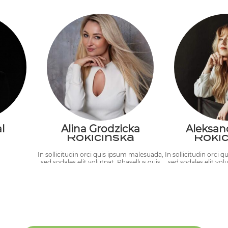
Natalia
Nat
l
Alina Grodzicka
Aleksan
Rokicińska
Rokic
In sollicitudin orci quis ipsum malesuada,
In sollicitudin orci 
sed sodales elit volutpat. Phasellus quis
sed sodales elit vol
posuere enim, eu ullamcorper magna.
posuere enim, eu 