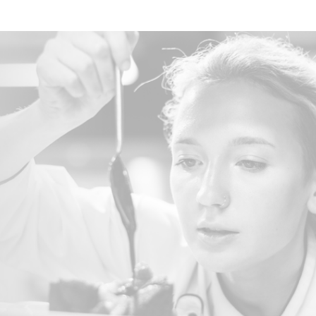
rerit tellus. Fusce molestie enim vel
ravida quis sit amet risus. Aliquam velit
s at mollis non, vestibulum eu lectus.
enim, posuere sed viverra et, porta a
nibh.
Krystyna Borcuch