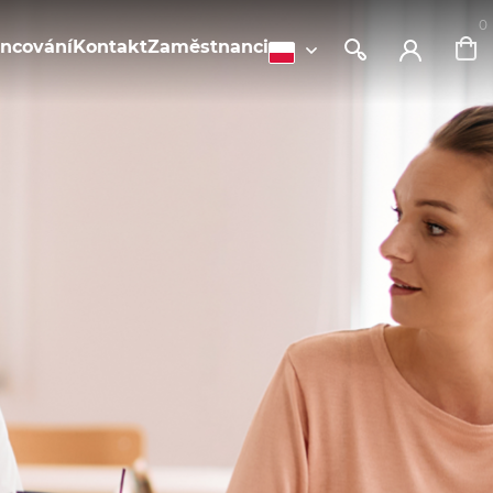
0
ancování
Kontakt
Zaměstnanci
ert"