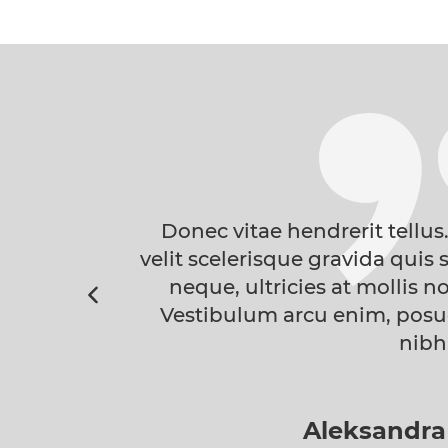
ie enim vel
Donec vitae hendrerit tellus.
 Aliquam velit
velit scelerisque gravida quis s
 eu lectus.
neque, ultricies at mollis no
et, porta a
Vestibulum arcu enim, posuere
nibh
Aleksandra