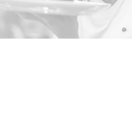
stauracja Konopna, Wrocław