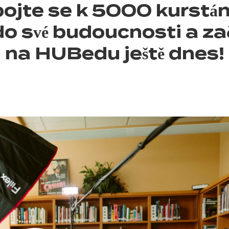
pojte se k 5000 kurstá
do své budoucnosti a zač
na HUBedu ještě dnes!