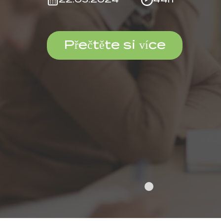
Přečtěte si více
1