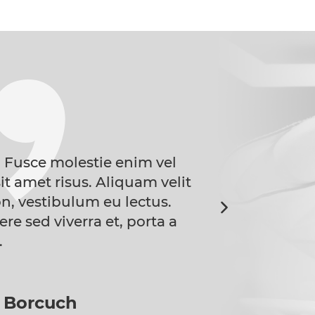
 Fusce molestie enim vel
Donec vitae hend
it amet risus. Aliquam velit
velit scelerisque g
n, vestibulum eu lectus.
neque, ultricie
 sed viverra et, porta a
Vestibulum arcu 
.
 Borcuch