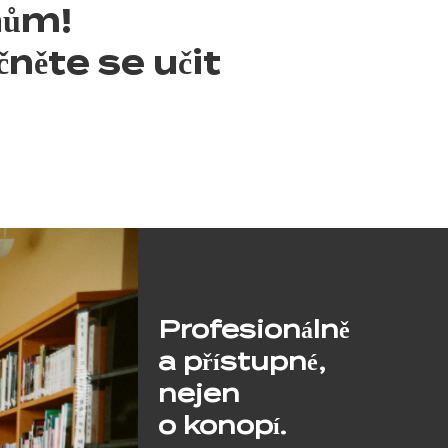
nům!
něte se učit
Profesionálně
a přístupné,
nejen
o konopí.