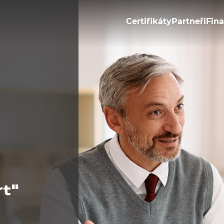
Certifikáty
Partneři
Fin
rt"
Kurz "Konopný exp
22.03.2024
44h