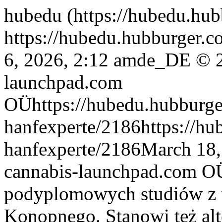
hubedu (https://hubedu.hu
https://hubedu.hubburger.c
6, 2026, 2:12 am
de_DE
© 2
launchpad.com
OÜ
https://hubedu.hubburge
hanfexperte/2186
https://h
hanfexperte/2186
March 18,
cannabis-launchpad.com O
podyplomowych studiów z 
Konopnego. Stanowi też alte