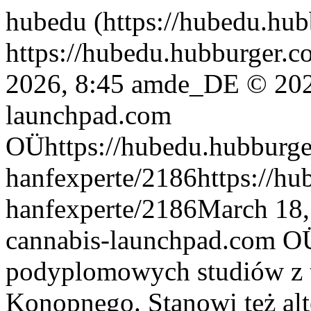
hubedu (https://hubedu.hu
https://hubedu.hubburger.c
2026, 8:45 am
de_DE
© 202
launchpad.com
OÜ
https://hubedu.hubburge
hanfexperte/2186
https://h
hanfexperte/2186
March 18,
cannabis-launchpad.com O
podyplomowych studiów z 
Konopnego. Stanowi też alte